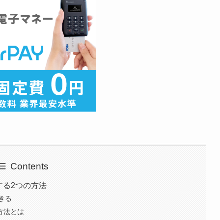
Contents
する2つの方法
できる
方法とは