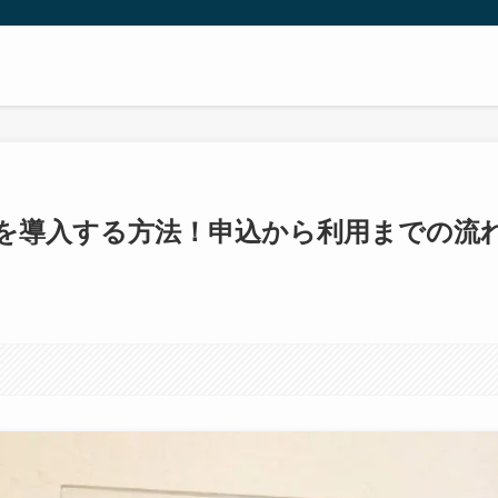
ペイを導入する方法！申込から利用までの流