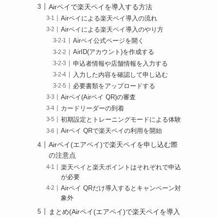
Airペイで楽天ペイを導入する方法
Airペイによる楽天ペイ導入の流れ
Airペイによる楽天ペイ導入のやり方
Airペイ公式ページを開く
AirID(アカウント)を作成する
申込者情報や店舗情報を入力する
入力した内容を確認して申し込む
必要書類をアップロードする
Airペイ(Airペイ QR)の審査
カードリーダーの到着
初期設定とトレーニングモードによる体験
Airペイ QRで楽天ペイの利用を開始
Airペイ(エアペイ)で楽天ペイを申し込む際
の注意点
楽天ペイと楽天ポイントはそれぞれで申込
が必要
Airペイ QRだけ導入するとキャンペーン対
象外
まとめ(Airペイ(エアペイ)で楽天ペイを導入