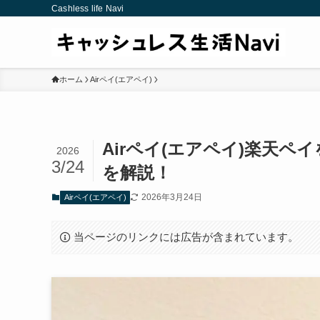
Cashless life Navi
ホーム
Airペイ(エアペイ)
Airペイ(エアペイ)楽天
2026
3/24
を解説！
2026年3月24日
Airペイ(エアペイ)
当ページのリンクには広告が含まれています。