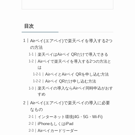
目次
Airペイ(エアペイ)で楽天ペイを導入する2つ
の方法
楽天ペイはAirペイ QRだけで導入できる
Airペイで楽天ペイを導入する2つの方法と
は
AirペイとAirペイ QRを申し込む方法
Airペイ QRだけ申し込む方法
楽天ペイの導入ならAirペイ同時申込がおす
すめ
Airペイ(エアペイ)で楽天ペイの導入に必要
なもの
インターネット環境(4G・5G・Wi-Fi)
iPhoneもしくはiPad
Airペイカードリーダー