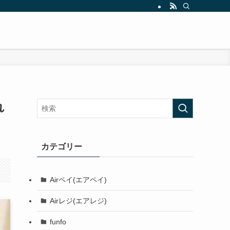
れ
カテゴリー
Airペイ(エアペイ)
Airレジ(エアレジ)
funfo