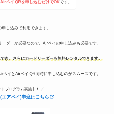
、
Airペイ QRを申し込むだけでOK
です。
体の申し込みで利用できます。
ーダーが必要なので、Airペイの申し込みも必要です。
に申込でき、さらにカードリーダーも無料レンタルできます。
rペイとAirペイ QR同時に申し込むのがスムーズです。
ートプログラム実施中！ ／
ペイ(エアペイ)申込はこちら