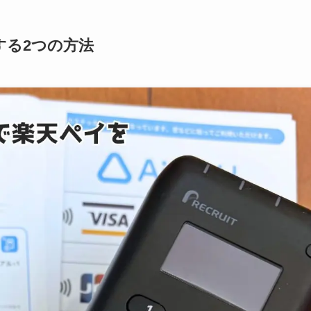
する2つの方法