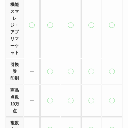
機能
スマ
レ
ジ・
アプ
リマ
ーケ
ット
引換
券
印刷
商品
点数
10万
点
複数