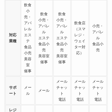
飲食
小
飲食
飲食
売・
小売・
小売・
アパ
飲食店
アパレ
アパレ
小売・
レル
（スマ
ル
ル
アパレ
対応
エス
レジ・
エステ
エステ
ル
業種
テ
ウェイ
食品小
食品小
食品小
食品
ター対
売
売
売
小売
応）
美容室
美容室
美容
催事
催事
室
催事
メール
メール
メール
サポ
メー
チャッ
チャッ
チャッ
メール
ート
ル
ト
ト
ト
電話
電話
電話
レジ