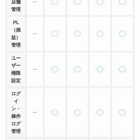
店舗
管理
PL
（損
益）
管理
ユー
ザー
権限
設定
ログ
イ
ン・
操作
ログ
管理