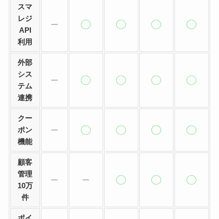
スマ
レジ
API
利用
外部
シス
テム
連携
クー
ポン
機能
顧客
管理
10万
件
ポイ