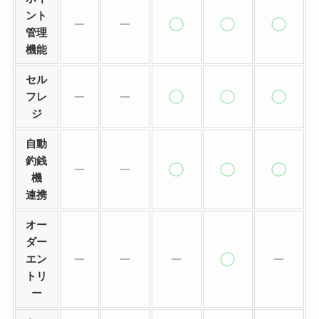
ント
管理
機能
セル
フレ
ジ
自動
釣銭
機
連携
オー
ダー
エン
トリ
ー