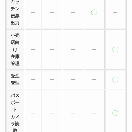
キッ
チン
伝票
出力
小売
店向
け
在庫
管理
受注
管理
パス
ポー
ト
カメ
ラ読
取