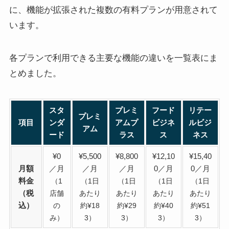
に、機能が拡張された複数の有料プランが用意されて
います。
各プランで利用できる主要な機能の違いを一覧表にま
とめました。
スタ
プレミ
フード
リテー
プレミ
項目
ンダ
アムプ
ビジネ
ルビジ
アム
ード
ラス
ス
ネス
¥0
¥5,500
¥8,800
¥12,10
¥15,40
月額
／月
／月
／月
0／月
0／月
料金
（1
（1日
（1日
（1日
（1日
（税
店舗
あたり
あたり
あたり
あたり
込）
の
約¥18
約¥29
約¥40
約¥51
み）
3）
3）
3）
3）