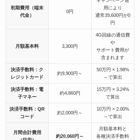
キャンペーン適
初期費用（端末
用により
0円
代金）
通常39,600円が0
円
4G回線の通信費
や
月額基本料
3,300円
サポート費用が
含まれます
決済手数料：ク
50万円 × 1.98%
約9,900円～
レジットカード
～で算出
決済手数料：電
15万円 × 3.24%
約4,860円
子マネー
で算出
決済手数料：QR
10万円 × 2.00%
約2,000円～
コード
～で算出
月額基本料と
月間合計費用
約20,060円～
各種決済手数料
（目安）