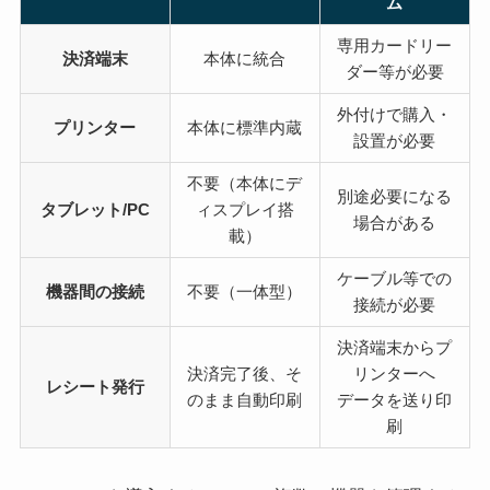
ム
専用カードリー
決済端末
本体に統合
ダー等が必要
外付けで購入・
プリンター
本体に標準内蔵
設置が必要
不要（本体にデ
別途必要になる
タブレット/PC
ィスプレイ搭
場合がある
載）
ケーブル等での
機器間の接続
不要（一体型）
接続が必要
決済端末からプ
決済完了後、そ
リンターへ
レシート発行
のまま自動印刷
データを送り印
刷